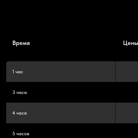
Время
Цены
1 час
3 часа
4 часа
5 часов